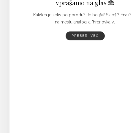
vprašamo na glas 🙈
Kakšen je seks po porodu? Je boljši? Slabši? Enak?
na mestu analogija "hrenovka v…
PREBERI VEČ