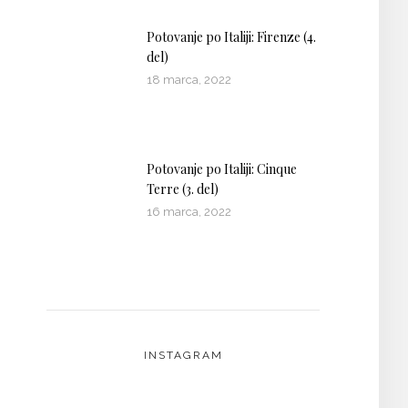
Potovanje po Italiji: Firenze (4.
del)
18 marca, 2022
Potovanje po Italiji: Cinque
Terre (3. del)
16 marca, 2022
INSTAGRAM