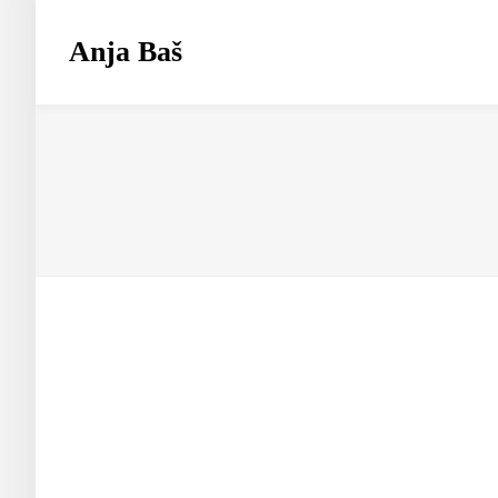
Anja Baš