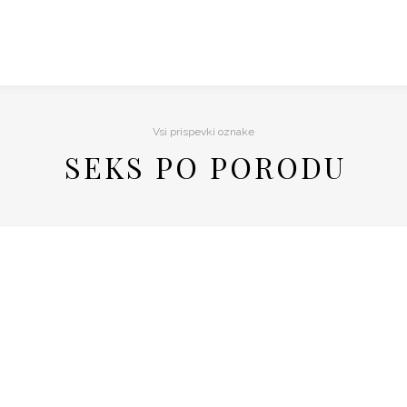
Vsi prispevki oznake
SEKS PO PORODU