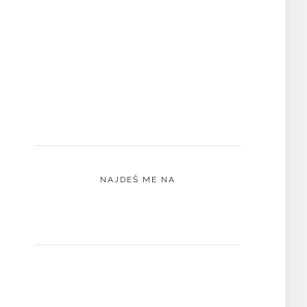
NAJDEŠ ME NA