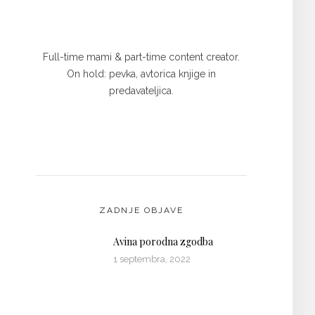
Full-time mami & part-time content creator.
On hold: pevka, avtorica knjige in
predavateljica.
ZADNJE OBJAVE
Avina porodna zgodba
1 septembra, 2022