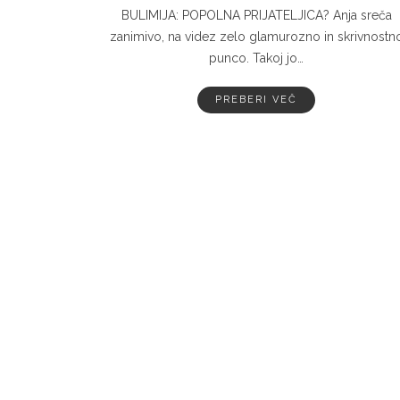
BULIMIJA: POPOLNA PRIJATELJICA? Anja sreča
zanimivo, na videz zelo glamurozno in skrivnostn
punco. Takoj jo…
PREBERI VEČ