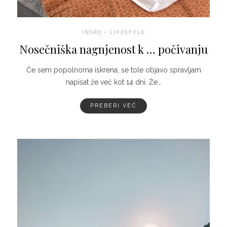
INSPO
•
LIFESTYLE
Nosečniška nagnjenost k … počivanju
Če sem popolnoma iskrena, se tole objavo spravljam
napisat že več kot 14 dni. Že…
PREBERI VEČ