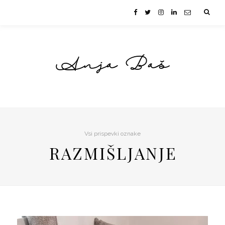
Anja Baš
Vsi prispevki oznake
RAZMIŠLJANJE